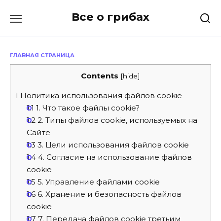
Перейти
Все о грибах
к
содержанию
ГЛАВНАЯ СТРАНИЦА
Contents
[
hide
]
1
Политика использования файлов cookie
1.1
1. Что такое файлы cookie?
1.2
2. Типы файлов cookie, используемых на
Сайте
1.3
3. Цели использования файлов cookie
1.4
4. Согласие на использование файлов
cookie
1.5
5. Управление файлами cookie
1.6
6. Хранение и безопасность файлов
cookie
1.7
7. Передача файлов cookie третьим