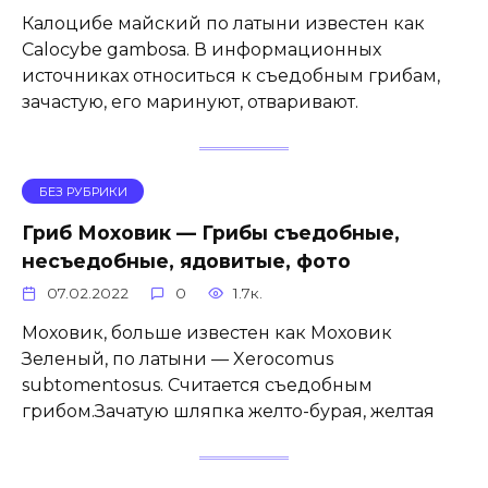
Калоцибе майский по латыни известен как
Calocybe gambosa. В информационных
источниках относиться к съедобным грибам,
зачастую, его маринуют, отваривают.
БЕЗ РУБРИКИ
Гриб Моховик — Грибы съедобные,
несъедобные, ядовитые, фото
07.02.2022
0
1.7к.
Моховик, больше известен как Моховик
Зеленый, по латыни — Xerocomus
subtomentosus. Считается съедобным
грибом.Зачатую шляпка желто-бурая, желтая