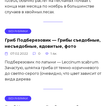
luteus, обычно растёт на песчаных почвах с
конца мая месяца по ноябрь в большинстве
случаев в хвойных лесах.
БЕЗ РУБРИКИ
Гриб Подберезовик — Грибы съедобные,
несъедобные, ядовитые, фото
07.02.2022
0
1.4к.
Подберезовик по латыни — Leccinum scabrum.
Зачастую, шляпка гриба от темно-коричневого
до светло-серого (очевидно, что цвет зависит от
вида дерева
БЕЗ РУБРИКИ