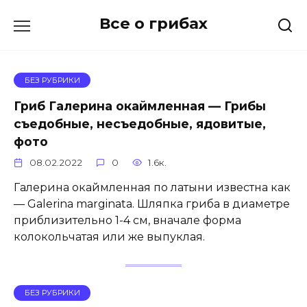
Перейти
Все о грибах
к
содержанию
БЕЗ РУБРИКИ
Гриб Галерина окаймленная — Грибы
съедобные, несъедобные, ядовитые,
фото
08.02.2022
0
1.6к.
Галерина окаймленная по латыни известна как
— Galerina marginata. Шляпка гриба в диаметре
приблизительно 1-4 см, вначале форма
колокольчатая или же выпуклая.
БЕЗ РУБРИКИ