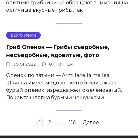
опытные грибники не обращают внимания на
отличные вкусные грибы, так
БЕЗ РУБРИКИ
Гриб Опенок — Грибы съедобные,
несъедобные, ядовитые, фото
30.01.2022
0
1.5к.
Опенок по латыни — Armillariella mellea.
Шляпка имеет медово-желтый или ржаво-
бурый оттенок, изредка желто-зеленоватый.
Покрыта шляпка бурыми чешуйками
Пагинация
1
2
…
116
Далее
записей