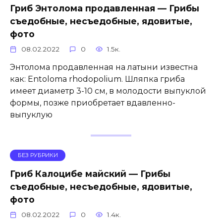
Гриб Энтолома продавленная — Грибы
съедобные, несъедобные, ядовитые,
фото
08.02.2022
0
1.5к.
Энтолома продавленная на латыни известна
как: Entoloma rhodopolium. Шляпка гриба
имеет диаметр 3-10 см, в молодости выпуклой
формы, позже приобретает вдавленно-
выпуклую
БЕЗ РУБРИКИ
Гриб Калоцибе майский — Грибы
съедобные, несъедобные, ядовитые,
фото
08.02.2022
0
1.4к.