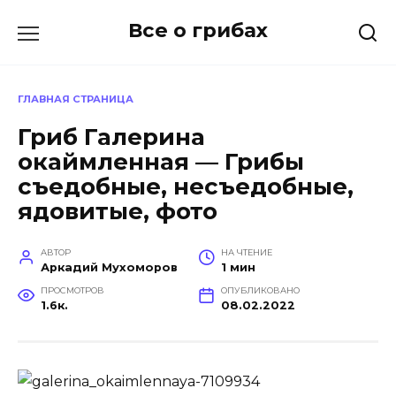
Перейти
Все о грибах
к
содержанию
ГЛАВНАЯ СТРАНИЦА
Гриб Галерина
окаймленная — Грибы
съедобные, несъедобные,
ядовитые, фото
АВТОР
НА ЧТЕНИЕ
Аркадий Мухоморов
1 мин
ПРОСМОТРОВ
ОПУБЛИКОВАНО
1.6к.
08.02.2022