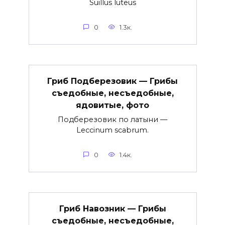
Suillus luteus
0
1.3к.
Гриб Подберезовик — Грибы
съедобные, несъедобные,
ядовитые, фото
Подберезовик по латыни —
Leccinum scabrum.
0
1.4к.
Гриб Навозник — Грибы
съедобные, несъедобные,