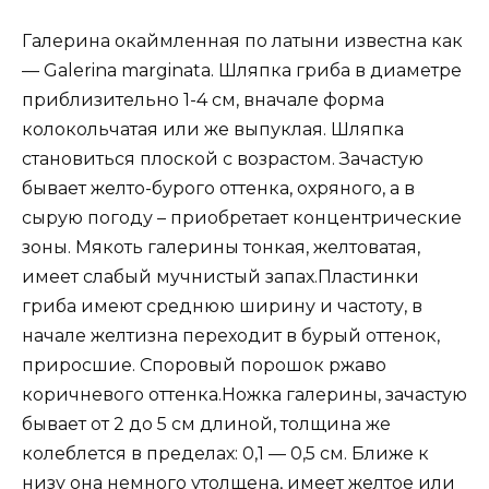
Галерина окаймленная по латыни известна как
— Galerina marginata. Шляпка гриба в диаметре
приблизительно 1-4 см, вначале форма
колокольчатая или же выпуклая. Шляпка
становиться плоской с возрастом. Зачастую
бывает желто-бурого оттенка, охряного, а в
сырую погоду – приобретает концентрические
зоны. Мякоть галерины тонкая, желтоватая,
имеет слабый мучнистый запах.Пластинки
гриба имеют среднюю ширину и частоту, в
начале желтизна переходит в бурый оттенок,
приросшие. Споровый порошок ржаво
коричневого оттенка.Ножка галерины, зачастую
бывает от 2 до 5 см длиной, толщина же
колеблется в пределах: 0,1 — 0,5 см. Ближе к
низу она немного утолщена, имеет желтое или