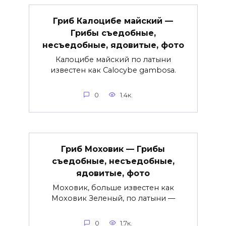
Гриб Калоцибе майский —
Грибы съедобные,
несъедобные, ядовитые, фото
Калоцибе майский по латыни
известен как Calocybe gambosa.
0
1.4к.
Гриб Моховик — Грибы
съедобные, несъедобные,
ядовитые, фото
Моховик, больше известен как
Моховик Зеленый, по латыни —
0
1.7к.