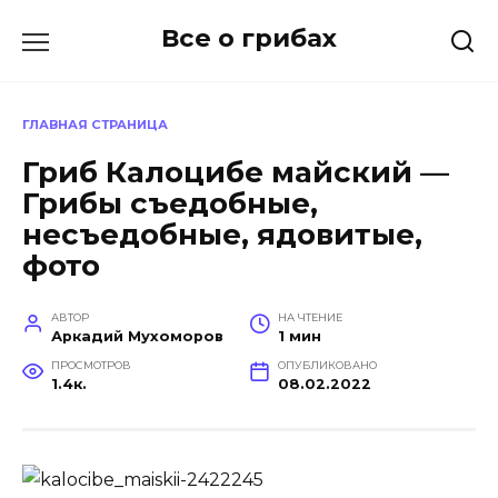
Перейти
Все о грибах
к
содержанию
ГЛАВНАЯ СТРАНИЦА
Гриб Калоцибе майский —
Грибы съедобные,
несъедобные, ядовитые,
фото
АВТОР
НА ЧТЕНИЕ
Аркадий Мухоморов
1 мин
ПРОСМОТРОВ
ОПУБЛИКОВАНО
1.4к.
08.02.2022