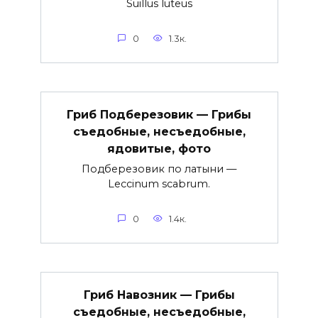
Suillus luteus
0
1.3к.
Гриб Подберезовик — Грибы
съедобные, несъедобные,
ядовитые, фото
Подберезовик по латыни —
Leccinum scabrum.
0
1.4к.
Гриб Навозник — Грибы
съедобные, несъедобные,