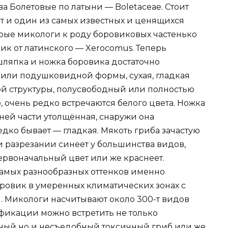
а Болетовые по латыни — Boletaceae. Стоит
т и один из самых известных и ценящихся
рые микологи к роду боровиковых частенько
ик от латинского — Xerocomus. Теперь
ляпка и ножка боровика достаточно
или подушковидной формы, сухая, гладкая
той структуры, полусвободный или полностью
, очень редко встречаются белого цвета. Ножка
ней части утолщённая, снаружи она
едко бывает — гладкая. Мякоть гриба зачастую
ри разрезании синеет у большинства видов,
ервоначальный цвет или же краснеет.
амых разнообразных оттенков именно
оровик в умеренных климатических зонах с
 Микологи насчитывают около 300-т видов
ификации можно встретить не только
ный но и несъедобный токсичный гриб или же