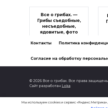
Все о грибах. —
Грибы съедобные,
несъедобные,
ядовитые, фото
Добро пожаловать на
М
Контакты
Политика конфиденц
сайт, посвященный
одному из самых
Согласие на обработку персональ
0
1.3к.
© 2026 Все о грибах. Все права защищены
Сайт разработан
Loka
ИП Пискунова Анна Владимировна ИНН: 
Мы используем cookies и сервис «Яндекс.Метрика»
файлов c