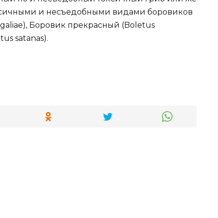
оксичными и несъедобными видами боровиков
egaliae), Боровик прекрасный (Boletus
us satanas).