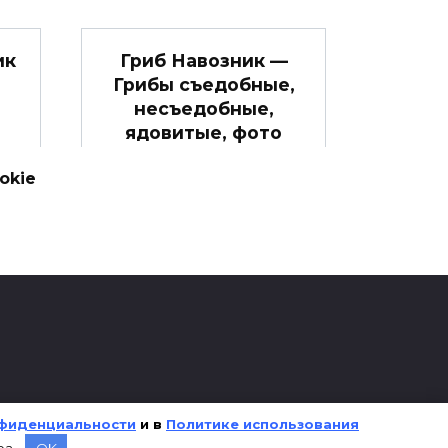
ик
Гриб Навозник —
Грибы съедобные,
несъедобные,
ядовитые, фото
Навозник белый по
okie
латыни — Coprinus
ыни
comatus.
0
1.3к.
фиденциальности
и в
Политике использования
ра.
OK