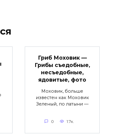
ся
Гриб Моховик —
ы
Грибы съедобные,
несъедобные,
ядовитые, фото
Моховик, больше
о
известен как Моховик
Зеленый, по латыни —
0
1.7к.