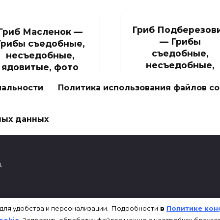
Гриб Подберезов
Гриб Масленок —
— Грибы
Грибы съедобные,
съедобные,
несъедобные,
несъедобные,
ядовитые, фото
ядовитые, фото
аслёнок настоящий по
иальности
Политика использования файлов co
Подберезовик по лат
латыни — Suillus luteus
— Leccinum scabrum.
ных данных
0
1.3к.
0
1.4к.
.
227500714967
 для удобства и персонализации. Подробности
в
Политике кон
ookie
.
Запретить обработку файлов можно в настройках браузе