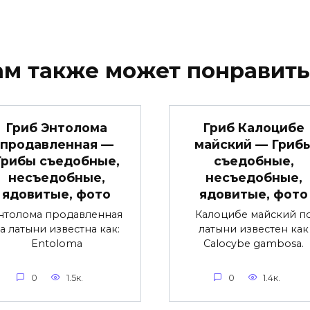
ам также может понравить
Гриб Энтолома
Гриб Калоцибе
продавленная —
майский — Гриб
Грибы съедобные,
съедобные,
несъедобные,
несъедобные,
ядовитые, фото
ядовитые, фото
нтолома продавленная
Калоцибе майский п
а латыни известна как:
латыни известен как
Entoloma
Calocybe gambosa.
0
1.5к.
0
1.4к.