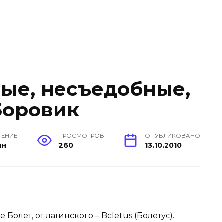
ые, несъедобные,
Боровик
ТЕНИЕ
ПРОСМОТРОВ
ОПУБЛИКОВАНО
ин
260
13.10.2010
Болет, от латинского – Boletus (Болетус).