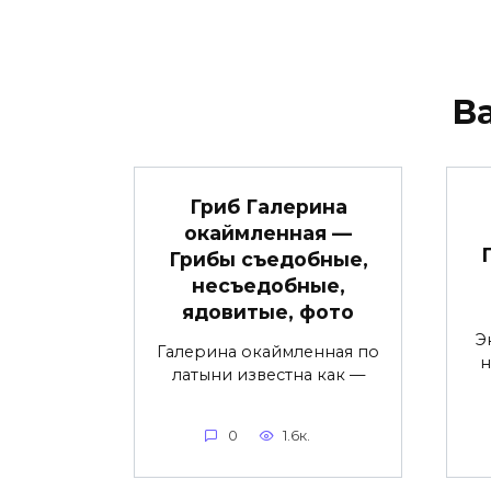
В
Гриб Галерина
окаймленная —
Грибы съедобные,
несъедобные,
ядовитые, фото
Э
Галерина окаймленная по
н
латыни известна как —
0
1.6к.