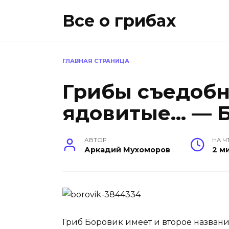
Перейти
Все о грибах
к
содержанию
ГЛАВНАЯ СТРАНИЦА
Грибы съедобн
ядовитые… — 
АВТОР
НА Ч
Аркадий Мухоморов
2 м
Гриб Боровик имеет и второе название 