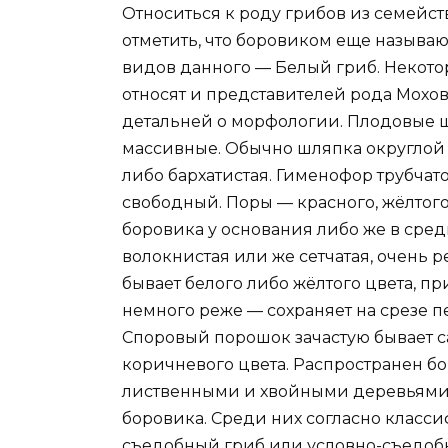
Относиться к роду грибов из семейств
отметить, что боровиком еще называю
видов данного — Белый гриб. Некото
относят и представителей рода Мохов
детальней о морфологии. Плодовые ш
массивные. Обычно шляпка округлой 
либо бархатистая. Гименофор трубча
свободный. Поры — красного, жёлтого
боровика у основания либо же в сред
волокнистая или же сетчатая, очень р
бывает белого либо жёлтого цвета, п
немного реже — сохраняет на срезе п
Споровый порошок зачастую бывает с
коричневого цвета. Распространен б
лиственными и хвойными деревьями.
боровика. Среди них согласно класс
съедобный гриб или условно-съедоб